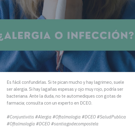
Es fácil confundirlas. Si te pican mucho y hay lagrimeo, suele
ser alergia. Si hay lagañas espesas y ojo muy rojo, podría ser
bacteriana. Ante la duda, no te automediques con gotas de
farmacia; consulta con un experto en DCEO.
#Conjuntivitis #Alergia #Oftalmologia #DCEO #SaludPublica
#Oftalmología #DCEO #santiagodecompostela