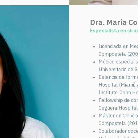
Dra. María C
Especialista en ciru
Licenciada en Med
Compostela (200
Médico especialis
Universitario de
Estancia de form
Hospital (Miami) 
Institute, John H
Fellowship de córn
Ceguera Hospital
Máster en Ciencia
Compostela (201
Colaborador doce