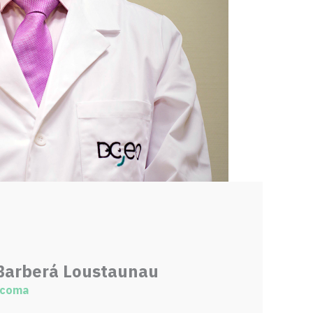
Barberá Loustaunau
ucoma