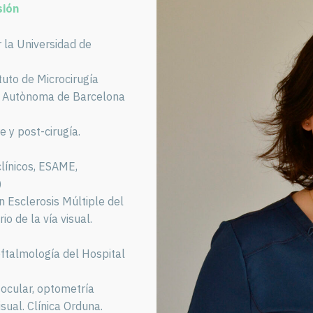
sión
 la Universidad de
tuto de Microcirugía
t Autònoma de Barcelona
 y post-cirugía.
línicos, ESAME,
)
n Esclerosis Múltiple del
o de la vía visual.
 oftalmología del Hospital
 ocular, optometría
visual. Clínica Orduna.