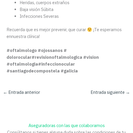
Heridas, cuerpos extraños
Baja visión Súbita
Infecciones Severas
Recuerda que es mejor prevenir, que curar
¡Te esperamos
ennuestra clínica!
#oftalmologo #ojossanos #
dolorocular#revisionoftalmologica #vision
#oftalmologia#infeccionocular
#santiagodecompostela #galicia
←
Entrada anterior
Entrada siguiente
→
Aseguradoras con las que colaboramos
Consúltanos si tienes alguna duda sobre las condiciones de tu