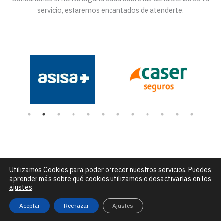
servicio, estaremos encantados de atenderte.
Utilizamos Cookies para poder ofrecer nuestros servicios. Puedes
Número de Rexistro Sanitario: C-15-004432 |
C/ Alfredo Brañas
aprender más sobre qué cookies utilizamos o desactivarlas en los
núm. 7 - Santiago de Compostela |
info@clinicadceo.com
|
Tfn: 881
ajustes
.
295 240
Aviso legal, política de privacidad y de cookies
Aceptar
Rechazar
Ajustes