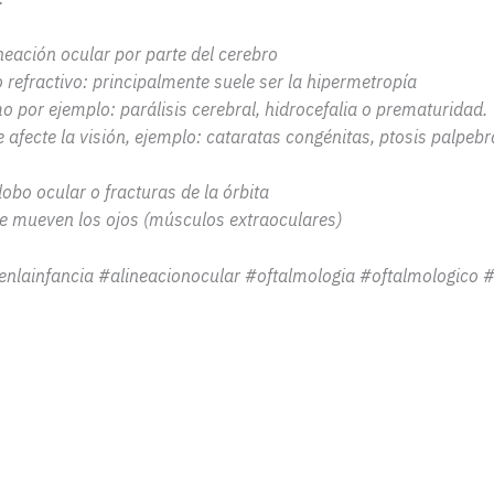
neación ocular por parte del cerebro
 refractivo:
principalmente suele ser la hipermetropía
 por ejemplo: parálisis cerebral, hidrocefalia
o prematuridad.
e afecte la visión, ejemplo: cataratas
congénitas, ptosis palpebr
lobo ocular o fracturas de la órbita
ue mueven los ojos (músculos extraoculares)
enlainfancia
#alineacionocular #oftalmologia #oftalmologico
#