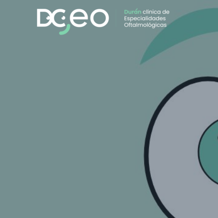
Ir
al
contenido