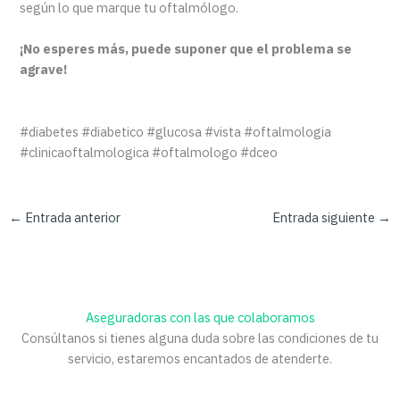
según lo que marque tu oftalmólogo.
¡No esperes más, puede suponer que el problema se
agrave!
#diabetes #diabetico #glucosa #vista #oftalmologia
#clinicaoftalmologica #oftalmologo #dceo
←
Entrada anterior
Entrada siguiente
→
Aseguradoras con las que colaboramos
Consúltanos si tienes alguna duda sobre las condiciones de tu
servicio, estaremos encantados de atenderte.