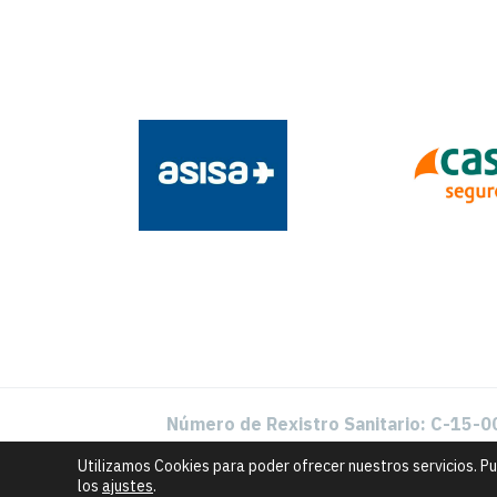
Número de Rexistro Sanitario: C-15-
Utilizamos Cookies para poder ofrecer nuestros servicios. P
los
ajustes
.