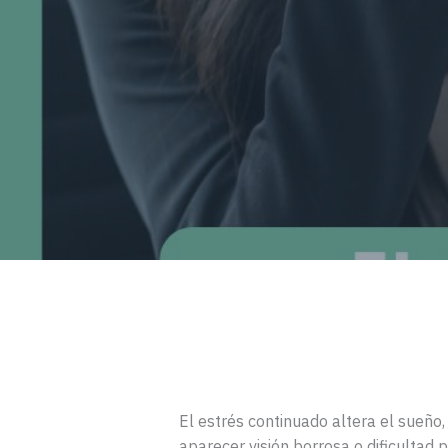
El estrés continuado altera el sueño
aparecer visión borrosa o dificultad 