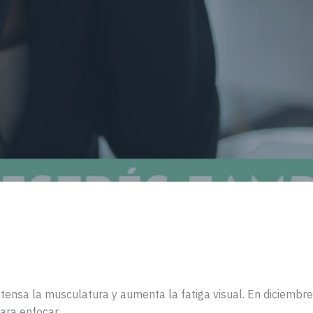
, tensa la musculatura y aumenta la fatiga visual. En diciembr
para enfocar.