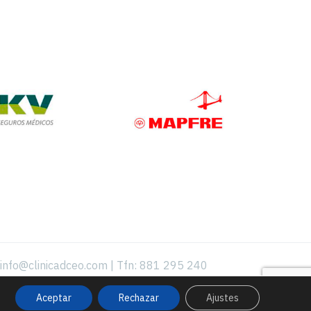
info@clinicadceo.com
|
Tfn: 881 295 240
Aceptar
Rechazar
Ajustes