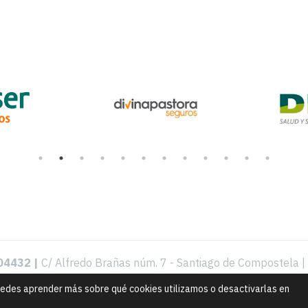
004432 |
C/ Alfredo Brañas núm. 7 - Santiago de Compostela |
Aviso legal, política de privacidad y de cookies
uedes aprender más sobre qué cookies utilizamos o desactivarlas en