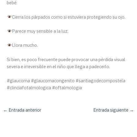
bebé:
Cierra los párpados como si estuviera protegiendo su ojo.
Parece muy sensible a la luz.
Llora mucho.
Si bien, es poco frecuente puede provocar una pérdida visual
severa e irreversible en el niño que llega a padecerlo.
#glaucoma #glaucomacongenito #santiagodecompostela
#clinciafotalmologica #oftalmologia
←
Entrada anterior
Entrada siguiente
→