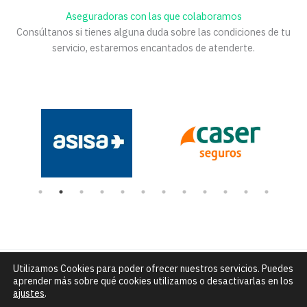
Aseguradoras con las que colaboramos
Consúltanos si tienes alguna duda sobre las condiciones de tu
servicio, estaremos encantados de atenderte.
Utilizamos Cookies para poder ofrecer nuestros servicios. Puedes
Número de Rexistro Sanitario: C-15-004432 |
C/ Alfredo Brañas
aprender más sobre qué cookies utilizamos o desactivarlas en los
núm. 7 - Santiago de Compostela |
info@clinicadceo.com
|
Tfn: 881
ajustes
.
295 240