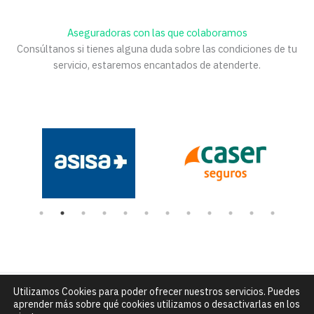
Aseguradoras con las que colaboramos
Consúltanos si tienes alguna duda sobre las condiciones de tu
servicio, estaremos encantados de atenderte.
Utilizamos Cookies para poder ofrecer nuestros servicios. Puedes
Número de Rexistro Sanitario: C-15-004432 |
C/ Alfredo Brañas
aprender más sobre qué cookies utilizamos o desactivarlas en los
núm. 7 - Santiago de Compostela |
info@clinicadceo.com
|
Tfn: 881