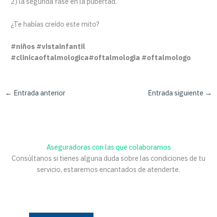
2) la segunda fase en la pubertad.
¿Te habías creído este mito?
#niños #vistainfantil
#clinicaoftalmologica#oftalmologia #oftalmologo
←
Entrada anterior
Entrada siguiente
→
Aseguradoras con las que colaboramos
Consúltanos si tienes alguna duda sobre las condiciones de tu
servicio, estaremos encantados de atenderte.