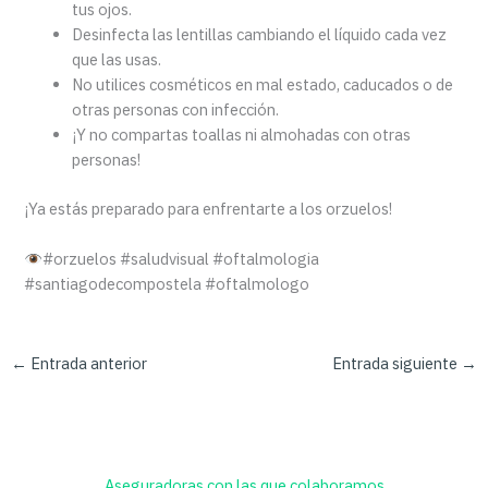
tus ojos.
Desinfecta las lentillas cambiando el líquido cada vez
que las usas.
No utilices cosméticos en mal estado, caducados o de
otras personas con infección.
¡Y no compartas toallas ni almohadas con otras
personas!
¡Ya estás preparado para enfrentarte a los orzuelos!
#orzuelos #saludvisual #oftalmologia
#santiagodecompostela #oftalmologo
←
Entrada anterior
Entrada siguiente
→
Aseguradoras con las que colaboramos