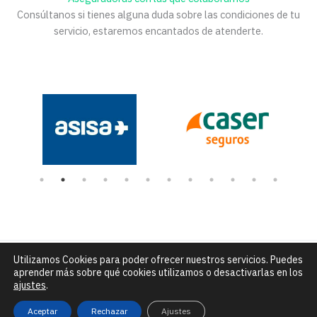
Consúltanos si tienes alguna duda sobre las condiciones de tu
servicio, estaremos encantados de atenderte.
Utilizamos Cookies para poder ofrecer nuestros servicios. Puedes
Número de Rexistro Sanitario: C-15-004432 |
C/ Alfredo Brañas
aprender más sobre qué cookies utilizamos o desactivarlas en los
núm. 7 - Santiago de Compostela |
info@clinicadceo.com
|
Tfn: 881
ajustes
.
295 240
Aviso legal, política de privacidad y de cookies
Aceptar
Rechazar
Ajustes