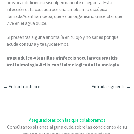
provocar deficiencia visualpermanente o ceguera. Esta
infección está causada por una ameba microscópica
llamadaAcanthamoeba, que es un organismo unicelular que
vive en el agua dulce.
Si presentas alguna anomalía en tu ojo y no sabes por qué,
acude consulta y teayudaremos.
#aguadulce #lentillas #infeccionocular#queratitis
#oftalmologia #clinicaoftalmologica#oftalmologia
←
Entrada anterior
Entrada siguiente
→
Aseguradoras con las que colaboramos
Consúltanos si tienes alguna duda sobre las condiciones de tu
servicio, estaremos encantados de atenderte.