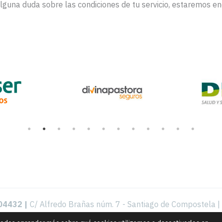
alguna duda sobre las condiciones de tu servicio, estaremos e
004432 |
C/ Alfredo Brañas núm. 7 - Santiago de Compostela |
Aviso legal, política de privacidad y de cookies