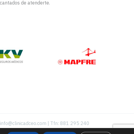
ncantados de atenderte.
info@clinicadceo.com
|
Tfn: 881 295 240