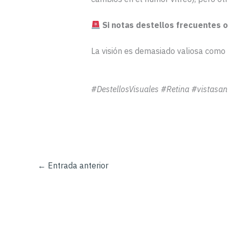
Si notas destellos frecuentes o
La visión es demasiado valiosa como p
#DestellosVisuales #Retina #vistasa
←
Entrada anterior