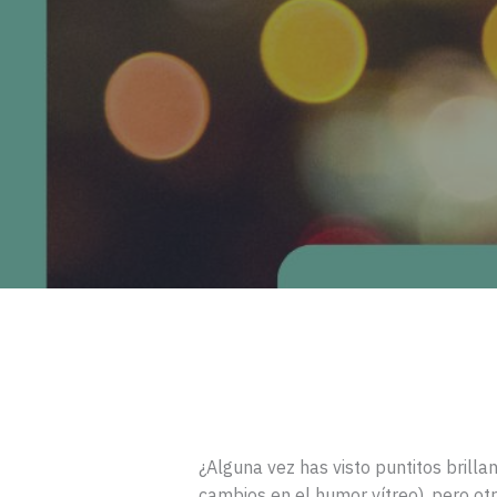
¿Alguna vez has visto puntitos brill
cambios en el humor vítreo), pero ot