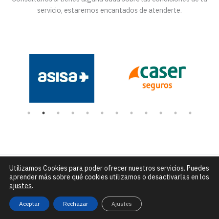
servicio, estaremos encantados de atenderte.
Utilizamos Cookies para poder ofrecer nuestros servicios. Puedes
Número de Rexistro Sanitario: C-15-004432 |
C/ Alfredo Brañas
aprender más sobre qué cookies utilizamos o desactivarlas en los
núm. 7 - Santiago de Compostela |
info@clinicadceo.com
|
Tfn: 881
ajustes
.
295 240
Aviso legal, política de privacidad y de cookies
Aceptar
Rechazar
Ajustes