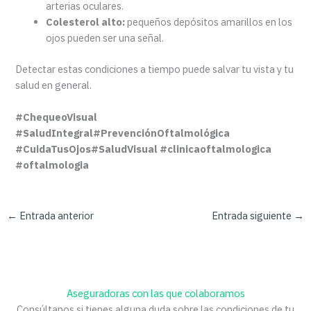
arterias oculares.
Colesterol alto:
pequeños depósitos amarillos en los
ojos pueden ser una señal.
Detectar estas condiciones a tiempo puede salvar tu vista y tu
salud en general.
#ChequeoVisual
#SaludIntegral#PrevenciónOftalmológica
#CuidaTusOjos#SaludVisual #clinicaoftalmologica
#oftalmologia
←
Entrada anterior
Entrada siguiente
→
Aseguradoras con las que colaboramos
Consúltanos si tienes alguna duda sobre las condiciones de tu