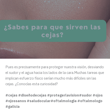
Pues es precisamente para proteger nuestra visión, desviando
el sudor y el agua hacia los lados de la cara.Muchas tareas que
implican esfuerzo físico serían mucho más difíciles sin las
cejas. ¿Conocías esta curiosidad?
#cejas #diseñodecejas #protegerlavision#sudor #ojos
#ojossanos #saludocular#oftalmologia #oftalmologo
#galicia