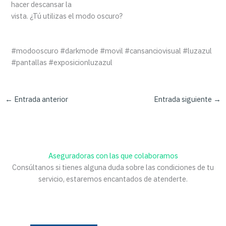
hacer descansar la
vista. ¿Tú utilizas el modo oscuro?
#modooscuro #darkmode #movil #cansanciovisual #luzazul
#pantallas #exposicionluzazul
←
Entrada anterior
Entrada siguiente
→
Aseguradoras con las que colaboramos
Consúltanos si tienes alguna duda sobre las condiciones de tu
servicio, estaremos encantados de atenderte.