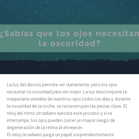
La luz del día nos permite ver claramente, pero los ojos
necesitan la oscuridad para ver mejor. La luz descompone la
maquinaria sensible de nuestros ojos todos los días y, durante
la oscuridad de la noche, se reconstruyen las piezas clave. El
reloj del ritmo circadiano ejecuta este proceso y si se
interrumpe, los ojos pueden correr un mayor riesgo de
degeneración de la retina al envejecer.
El reloj circadiano juega un papel sorprendentemente