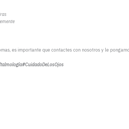
gras
temente
omas, es importante que contactes con nosotros y le pongamo
ftalmología#CuidadoDeLosOjos