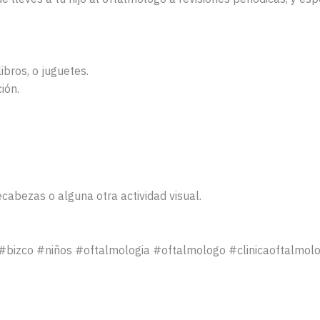
bros, o juguetes.⁠
ión.
.
cabezas o alguna otra actividad visual.⁠
 #bizco #niños #oftalmologia #oftalmologo #clinicaoftalmolo