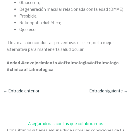
Glaucoma;
Degeneración macular relacionada con la edad (DMAE)
Presbicia;
Retinopatía diabética;
Ojo seco;
¡Llevar a cabo conductas preventivas es siempre la mejor
alternativa para mantenerla salud ocular!
#edad #envejecimiento #oftalmologia#oftalmologo
#clinicaoftalmologica
←
Entrada anterior
Entrada siguiente
→
Aseguradoras con las que colaboramos
Consúltanos si tienes alguna duda sobre las condiciones de tu