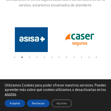
servicio, estaremos encantados de atenderte.
Utilizamos Cookies para poder ofrecer nuestros servicios. Puedes
Número de Rexistro Sanitario: C-15-004432 |
C/ Alfredo Brañas
aprender más sobre qué cookies utilizamos o desactivarlas en los
núm. 7 - Santiago de Compostela |
info@clinicadceo.com
|
Tfn: 881
ajustes
.
295 240
Aviso legal, política de privacidad y de cookies
Aceptar
Rechazar
Ajustes