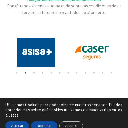
Consúltanos si tienes alguna duda sobre las condiciones de tu
servicio, estaremos encantados de atenderte.
Utilizamos Cookies para poder ofrecer nuestros servicios. Puedes
Número de Rexistro Sanitario: C-15-004432 |
C/ Alfredo Brañas
aprender más sobre qué cookies utilizamos o desactivarlas en los
núm. 7 - Santiago de Compostela |
info@clinicadceo.com
|
Tfn: 881
ajustes
.
295 240
Aviso legal, política de privacidad y de cookies
Aceptar
Rechazar
Ajustes