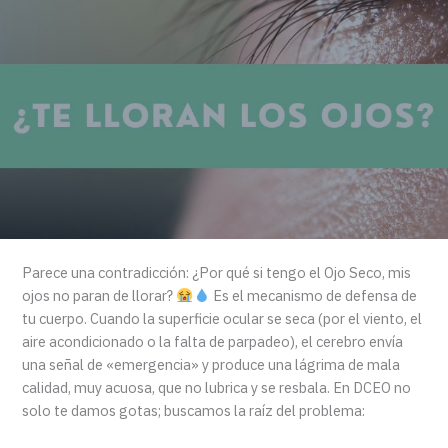
Parece una contradicción: ¿Por qué si tengo el Ojo Seco, mis
ojos no paran de llorar?
Es el mecanismo de defensa de
tu cuerpo. Cuando la superficie ocular se seca (por el viento, el
aire acondicionado o la falta de parpadeo), el cerebro envía
una señal de «emergencia» y produce una lágrima de mala
calidad, muy acuosa, que no lubrica y se resbala. En DCEO no
solo te damos gotas; buscamos la raíz del problema: