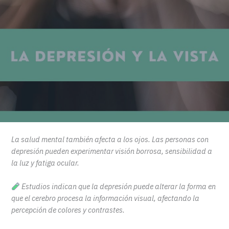
La salud mental también afecta a los ojos. Las personas con
depresión pueden experimentar visión borrosa, sensibilidad a
la luz y fatiga ocular.
Estudios indican que la depresión puede alterar la forma en
que el cerebro procesa la información visual, afectando la
percepción de colores y contrastes.