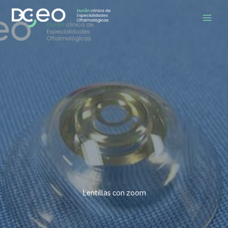
Ir
al
contenido
Lentillas con zoom