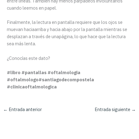
entre líneas. También hay menos parpadeos involuntarios
cuando leemos en papel.
Finalmente, la lectura en pantalla requiere que los ojos se
muevan haciaarriba y hacia abajo por la pantalla mientras se
desplazan a través de unapágina, lo que hace que la lectura
sea más lenta.
¿Conocías este dato?
#libro #pantallas #oftalmologia
#oftalmologo#santiagodecompostela
#clinicaoftalmologica
←
Entrada anterior
Entrada siguiente
→