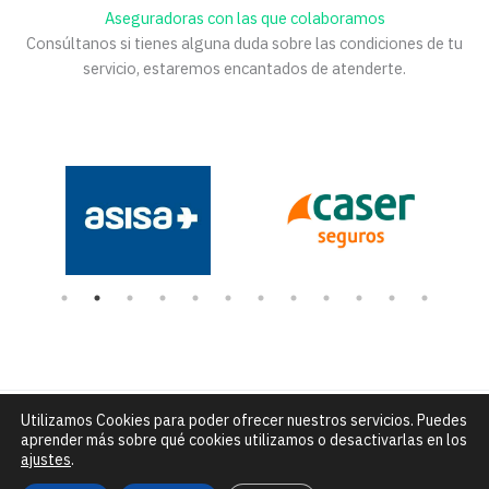
Aseguradoras con las que colaboramos
Consúltanos si tienes alguna duda sobre las condiciones de tu
servicio, estaremos encantados de atenderte.
Utilizamos Cookies para poder ofrecer nuestros servicios. Puedes
Número de Rexistro Sanitario: C-15-004432 |
C/ Alfredo Brañas
aprender más sobre qué cookies utilizamos o desactivarlas en los
núm. 7 - Santiago de Compostela |
info@clinicadceo.com
|
Tfn: 881
ajustes
.
295 240