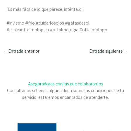
¡Es más fácil de lo que parece, inténtalo!
#invierno #frio #cuidarlosojos #gafasdesol
#clinicaoftalmologica #oftalmologia #oftalmologo
←
Entrada anterior
Entrada siguiente
→
Aseguradoras con las que colaboramos
Consúltanos si tienes alguna duda sobre las condiciones de tu
servicio, estaremos encantados de atenderte.